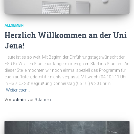
ALLGEMEIN
Herzlich Willkommen an der Uni
Jena!
Heute ist es so weit: Mit Beginn der Einführungstage wünscht der
FSR KoWi allen Studienanfängern einen guten Start ins Studium! An
dieser Stelle möchten wir noch einmal speziell das Programm für
euch auflisten, damit ihr nichts verpasst. Mittwoch (04.10.) 11 Uhr
in HS9, CZS3: Begrüßung Donnerstag (05.10.) 9:30 Uhr in
Weiterlesen…
Von
admin
, vor
9 Jahren