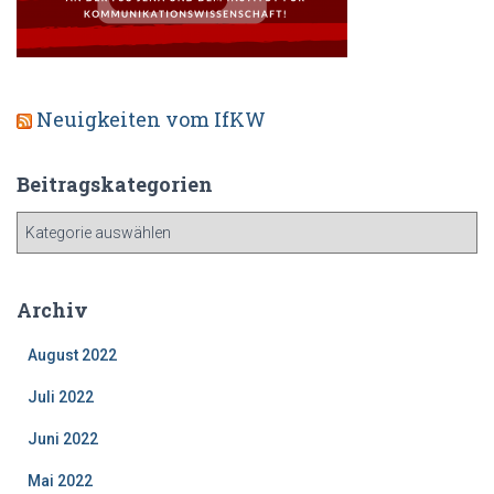
Neuigkeiten vom IfKW
Beitragskategorien
B
e
i
t
Archiv
r
a
August 2022
g
s
Juli 2022
k
Juni 2022
a
t
Mai 2022
e