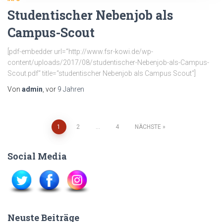
Studentischer Nebenjob als
Campus-Scout
[pdf-embedder url=“http://www.fsr-kowi.de/wp-
content/uploads/2017/08/studentischer-Nebenjob-als-Campus-
Scout.pdf“ title=“studentischer Nebenjob als Campus Scout“]
Von
admin
, vor
9 Jahren
Beitragsnavigation
1
2
…
4
NÄCHSTE
Social Media
Neuste Beiträge