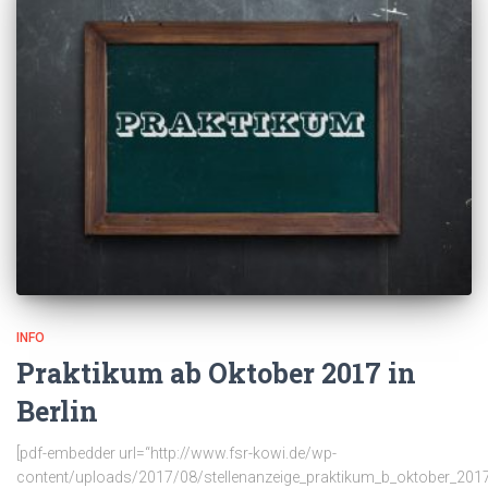
INFO
Praktikum ab Oktober 2017 in
Berlin
[pdf-embedder url=“http://www.fsr-kowi.de/wp-
content/uploads/2017/08/stellenanzeige_praktikum_b_oktober_2017