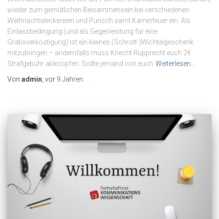
wieder zum gemütlichen Beisammensein bei verschiedenen
Weihnachtsleckereien und Punsch samt Kaminfeuer ein. Als
Einlassbedingung (und als Gegenleistung für eine
Gratisverköstigung) ist ein kleines (Schrott-)Wichtelgeschenk
mitzubringen – andernfalls muss Knecht Rupprecht euch 2€
Strafgebühr abknöpfen. Sollte jemand von euch
Weiterlesen…
Von
admin
, vor
9 Jahren