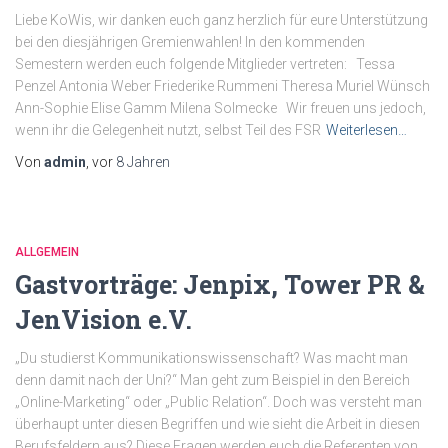
Liebe KoWis, wir danken euch ganz herzlich für eure Unterstützung
bei den diesjährigen Gremienwahlen! In den kommenden
Semestern werden euch folgende Mitglieder vertreten: Tessa
Penzel Antonia Weber Friederike Rummeni Theresa Muriel Wünsch
Ann-Sophie Elise Gamm Milena Solmecke Wir freuen uns jedoch,
wenn ihr die Gelegenheit nutzt, selbst Teil des FSR
Weiterlesen…
Von
admin
, vor
8 Jahren
ALLGEMEIN
Gastvorträge: Jenpix, Tower PR &
JenVision e.V.
„Du studierst Kommunikationswissenschaft? Was macht man
denn damit nach der Uni?“ Man geht zum Beispiel in den Bereich
„Online-Marketing“ oder „Public Relation“. Doch was versteht man
überhaupt unter diesen Begriffen und wie sieht die Arbeit in diesen
Berufsfeldern aus? Diese Fragen werden euch die Referenten von