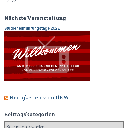
2022
Nächste Veranstaltung
Studieneinf
ührungstage 2022
Neuigkeiten vom IfKW
Beitragskategorien
B