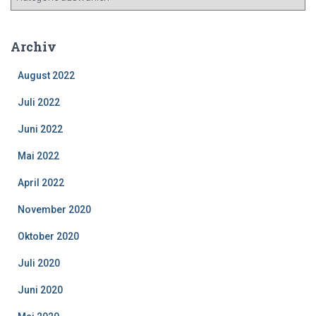
e
i
t
Archiv
r
a
August 2022
g
s
Juli 2022
k
Juni 2022
a
t
Mai 2022
e
g
April 2022
o
r
November 2020
i
Oktober 2020
e
n
Juli 2020
Juni 2020