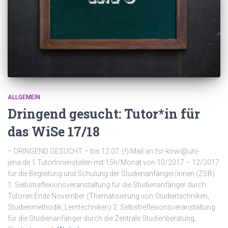
ALLGEMEIN
Dringend gesucht: Tutor*in für
das WiSe 17/18
– DRINGEND GESUCHT – bis 12.07. (!) Mail an fsr-kowi@uni-
jena.de 1 TutorInnenstellen mit 15h/Monat von 10/2017 – 12/2017
für die Begleitung und Schulung der Studienanfänger/innen (ZSB)
1. Selbstreflexionsveranstaltung für die Studienanfänger durch
Tutoren Ende November (Thematisierung von Studiertechniken,
Studienmethodik, Lerntechniken) 2. Selbstreflexionsveranstaltung
für die Studienanfänger durch die Zentrale Studienberatung,