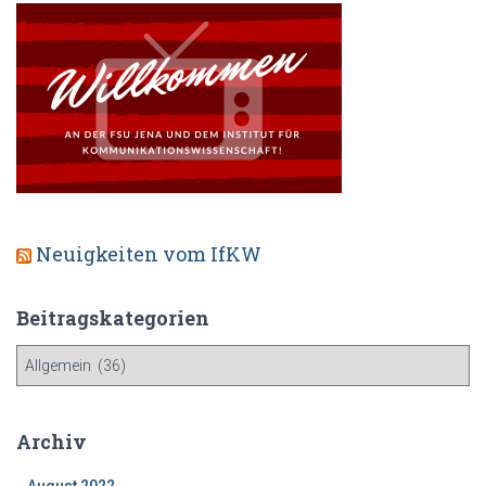
Neuigkeiten vom IfKW
Beitragskategorien
B
e
i
t
Archiv
r
a
August 2022