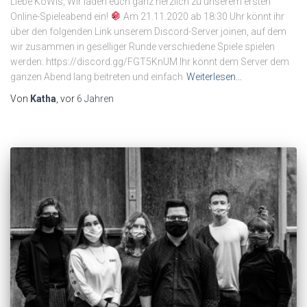
Liebe KoWis, Wir laden euch ganz herzlich zu unserem ersten
Online-Spieleabend ein!
Am 21.11.2020 ab 18:30 Uhr könnt ihr
über den folgenden Link unserem Discord-Server joinen, auf dem
wir zusammen in geselliger Runde verschiedene Spiele spielen
werden: https://discord.gg/FGT5KnUM Ihr könnt dem Server dem
ganzen Abend lang beitreten und einfach
Weiterlesen…
Von
Katha
, vor
6 Jahren