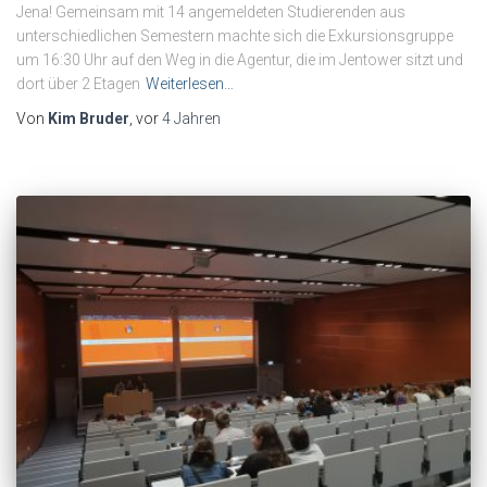
Jena! Gemeinsam mit 14 angemeldeten Studierenden aus
unterschiedlichen Semestern machte sich die Exkursionsgruppe
um 16:30 Uhr auf den Weg in die Agentur, die im Jentower sitzt und
dort über 2 Etagen
Weiterlesen…
Von
Kim Bruder
, vor
4 Jahren