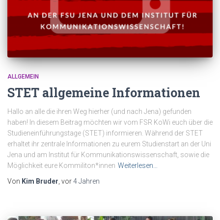
ALLGEMEIN
STET allgemeine Informationen
Hallo an alle die ihren Weg hierher (und nach Jena) gefunden
haben! In diesem Beitrag möchten wir vom FSR KoWi euch über die
Studieneinführungstage (STET) informieren. Während der STET
erhaltet ihr zentrale Informationen zu eurem Studienstart an der Uni
Jena und am Institut für Kommunikationswissenschaft, sowie die
Möglichkeit eure Kommiliton*innen
Weiterlesen…
Von
Kim Bruder
, vor
4 Jahren