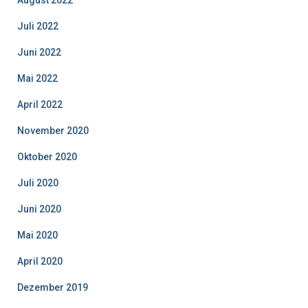
g
s
Juli 2022
k
Juni 2022
a
t
Mai 2022
e
g
April 2022
o
r
November 2020
i
Oktober 2020
e
n
Juli 2020
Juni 2020
Mai 2020
April 2020
Dezember 2019