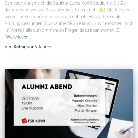
Semester ändert sich die Struktur Eures KoWi-Studiums. Die Zeit
der Vorlesungen und Klausuren liegt hinter Euch (
). Stattdessen
werdet ihr Seminare besuchen und schreibt Hausarbeiten als
Prüfungsleistungen (Ausnahme SPSS Klausur). Wir möchten Euch
im Vorfeld alle aufkommenden Fragen dazu beantworten. Z.
Weiterlesen…
Von
Katha
, vor
6 Jahren