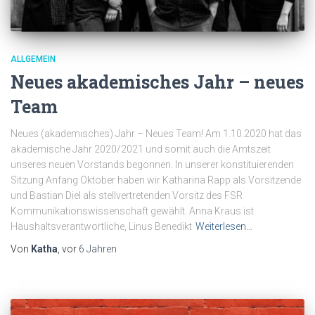
ALLGEMEIN
Neues akademisches Jahr – neues
Team
Neues (akademisches) Jahr – Neues Team! Am 1.10.2020 hat das
akademische Jahr 2020/2021 und somit auch die Amtszeit
unseres neuen Vorstands begonnen. In unserer konstituierenden
Sitzung Anfang Oktober haben wir Katharina Rapp als Vorsitzende
und Bastian Diel als stellvertretenden Vorsitz des FSR
Kommunikationswissenschaft gewählt. Anna Kraus ist
Haushaltsverantwortliche, Linus Benedikt
Weiterlesen…
Von
Katha
, vor
6 Jahren