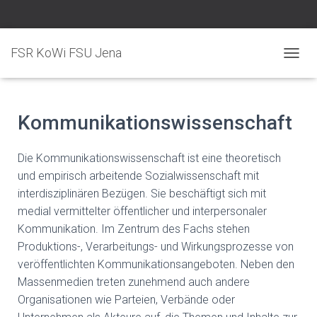
FSR KoWi FSU Jena
N
A
V
I
Kommunikationswissenschaft
G
A
T
Die Kommunikationswissenschaft ist eine theoretisch
I
O
und empirisch arbeitende Sozialwissenschaft mit
N
interdisziplinären Bezügen. Sie beschäftigt sich mit
U
medial vermittelter öffentlicher und interpersonaler
M
S
Kommunikation. Im Zentrum des Fachs stehen
C
Produktions-, Verarbeitungs- und Wirkungsprozesse von
H
veröffentlichten Kommunikationsangeboten. Neben den
A
L
Massenmedien treten zunehmend auch andere
T
Organisationen wie Parteien, Verbände oder
E