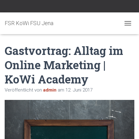
FSR KoWi FSU Jena
N
A
V
Gastvortrag: Alltag im
I
G
A
Online Marketing |
T
I
KoWi Academy
O
N
U
Veröffentlicht von
admin
am
12. Juni 2017
M
S
C
H
A
L
T
E