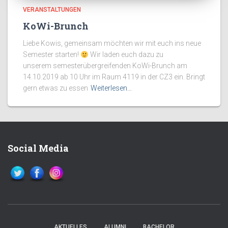
VERANSTALTUNGEN
KoWi-Brunch
Liebe Kowis, gemeinsam möchten wir mit euch ins neue
Semester starten!
Wir laden euch dazu zu
unserem semesterübergreifenden KoWi-Brunch am
14.10.2019 ab 10 Uhr im Raum 4119 in der CZ3 ein. Bringt
gern etwas zu essen
Weiterlesen…
Social Media
AKTUELLES
ALUMNI
BACHELOR