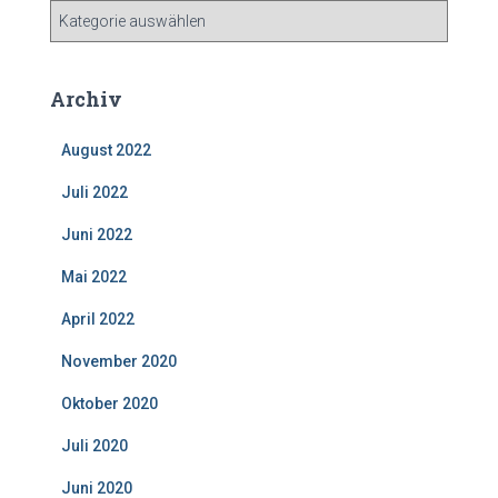
B
e
i
t
Archiv
r
a
August 2022
g
s
Juli 2022
k
a
Juni 2022
t
Mai 2022
e
g
April 2022
o
r
November 2020
i
e
Oktober 2020
n
Juli 2020
Juni 2020