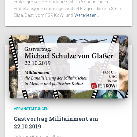
erstes großes Hörsaalquiz statt! In 6 spannenden
Fragekategorien mit insgesamt 54 Fragen, die sich Steffi,
Elisa, Basti vom FSR KoWi und
Weiterlesen…
VERANSTALTUNGEN
Gastvortrag Militainment am
22.10.2019
Link zur FB-Veranstaltung: